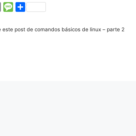
E
M
C
m
e
o
ai
s
m
ce este post de comandos básicos de linux – parte 2
l
s
p
a
ar
g
tir
e