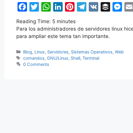
F
T
W
Li
Pi
T
V
B
M
a
w
h
n
nt
el
K
uf
e
Reading Time:
5
minutes
c
itt
at
k
er
e
fe
s
Para los administradores de servidores linux hi
e
er
s
e
e
gr
r
s
para ampliar este tema tan importante.
b
A
dI
st
a
e
o
p
n
m
n
Categorías
Blog
,
Linux
,
Servidores
,
Sistemas Operativos
,
Web
Etiquetas
comandos
,
GNU/Linux
,
Shell
,
Terminal
o
p
g
0 Comments
k
er