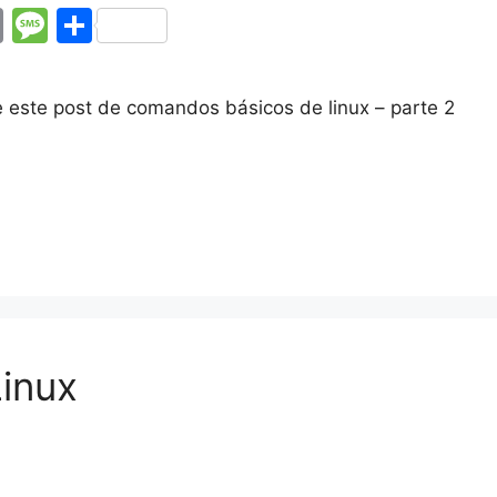
E
M
C
m
e
o
ai
s
m
ce este post de comandos básicos de linux – parte 2
l
s
p
a
ar
g
tir
e
inux