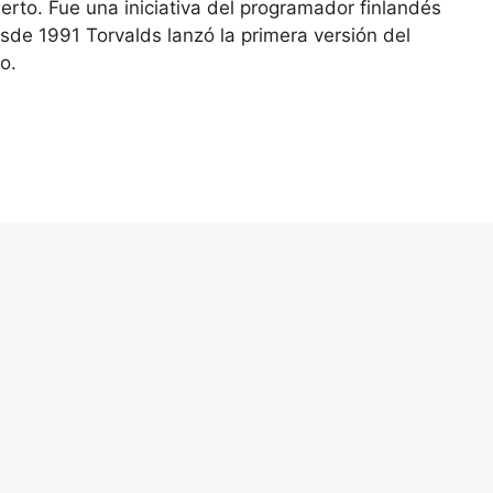
rto. Fue una iniciativa del programador finlandés
l
s
p
sde 1991 Torvalds lanzó la primera versión del
a
ar
o.
g
tir
e