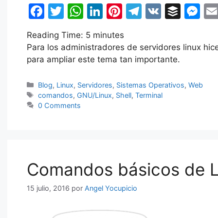
F
T
W
Li
Pi
T
V
B
M
a
w
h
n
nt
el
K
uf
e
Reading Time:
5
minutes
c
itt
at
k
er
e
fe
s
Para los administradores de servidores linux hi
e
er
s
e
e
gr
r
s
para ampliar este tema tan importante.
b
A
dI
st
a
e
o
p
n
m
n
Categorías
Blog
,
Linux
,
Servidores
,
Sistemas Operativos
,
Web
Etiquetas
comandos
,
GNU/Linux
,
Shell
,
Terminal
o
p
g
0 Comments
k
er
Comandos básicos de L
15 julio, 2016
por
Angel Yocupicio