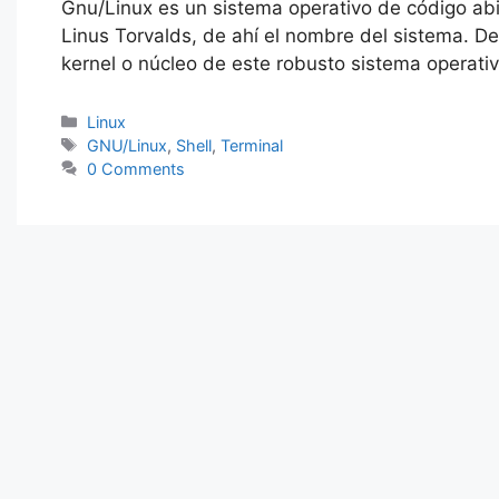
Gnu/Linux es un sistema operativo de código abie
e
er
s
e
e
gr
r
s
Linus Torvalds, de ahí el nombre del sistema. De
b
A
dI
st
a
e
kernel o núcleo de este robusto sistema operativ
o
p
n
m
n
Categorías
Linux
o
p
g
Etiquetas
GNU/Linux
,
Shell
,
Terminal
k
er
0 Comments