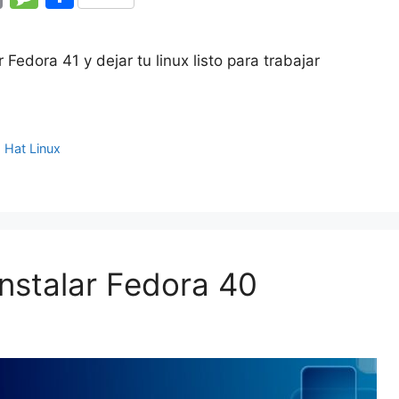
m
e
o
ai
s
m
Fedora 41 y dejar tu linux listo para trabajar
l
s
p
a
ar
g
tir
 Hat Linux
e
nstalar Fedora 40