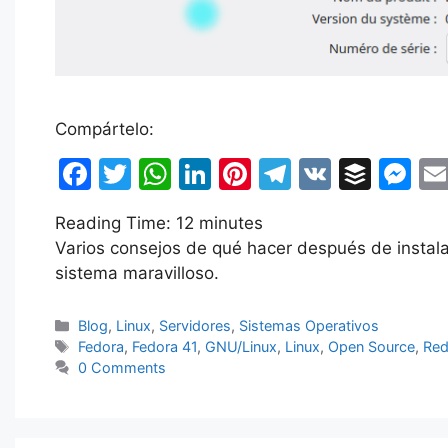
Compártelo:
F
T
W
Li
Pi
T
V
B
M
a
w
h
n
nt
el
K
uf
e
Reading Time:
12
minutes
c
itt
at
k
er
e
fe
s
Varios consejos de qué hacer después de instal
e
er
s
e
e
gr
r
s
sistema maravilloso.
b
A
dI
st
a
e
o
p
n
m
n
Categorías
Blog
,
Linux
,
Servidores
,
Sistemas Operativos
Etiquetas
Fedora
,
Fedora 41
,
GNU/Linux
,
Linux
,
Open Source
,
Red
o
p
g
0 Comments
k
er