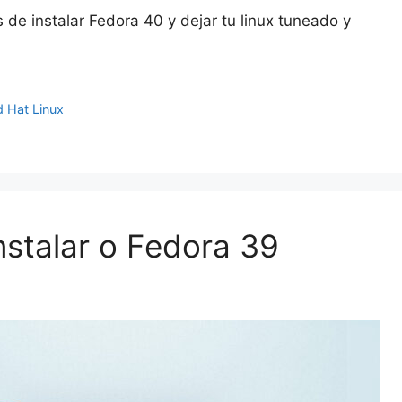
ai
s
m
de instalar Fedora 40 y dejar tu linux tuneado y
l
s
p
a
ar
g
tir
 Hat Linux
e
nstalar o Fedora 39