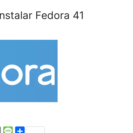
nstalar Fedora 41
E
M
C