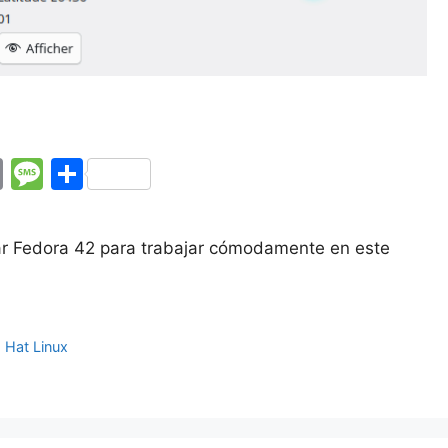
E
M
C
m
e
o
ai
s
m
ar Fedora 42 para trabajar cómodamente en este
l
s
p
a
ar
g
tir
 Hat Linux
e