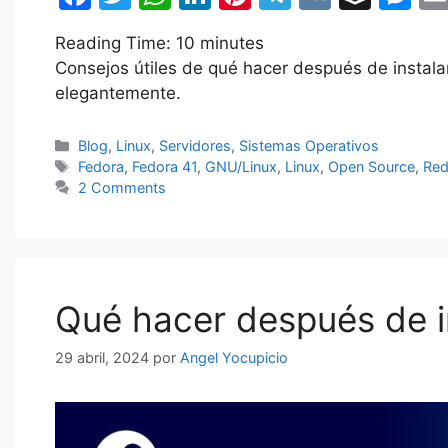
a
w
h
n
nt
el
K
uf
e
Reading Time:
10
minutes
c
itt
at
k
er
e
fe
s
Consejos útiles de qué hacer después de instalar 
e
er
s
e
e
gr
r
s
elegantemente.
b
A
dI
st
a
e
o
p
n
m
n
Categorías
Blog
,
Linux
,
Servidores
,
Sistemas Operativos
Etiquetas
Fedora
,
Fedora 41
,
GNU/Linux
,
Linux
,
Open Source
,
Red
o
p
g
2 Comments
k
er
Qué hacer después de i
29 abril, 2024
por
Angel Yocupicio