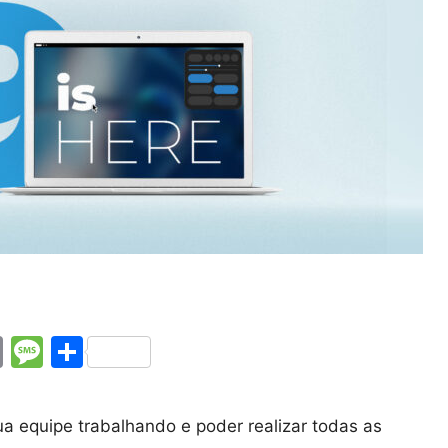
E
M
C
m
e
o
ai
s
m
a equipe trabalhando e poder realizar todas as
l
s
p