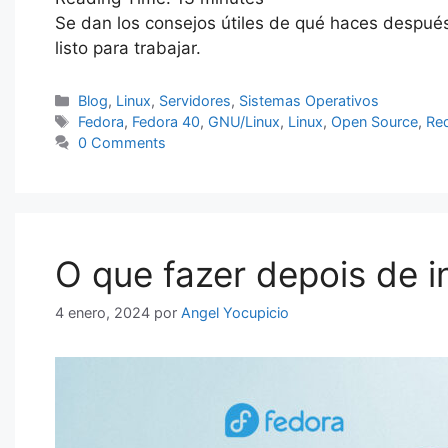
c
itt
at
k
er
e
fe
s
Se dan los consejos útiles de qué haces después 
e
er
s
e
e
gr
r
s
listo para trabajar.
b
A
dI
st
a
e
o
p
n
m
n
Categorías
Blog
,
Linux
,
Servidores
,
Sistemas Operativos
Etiquetas
Fedora
,
Fedora 40
,
GNU/Linux
,
Linux
,
Open Source
,
Red
o
p
g
0 Comments
k
er
O que fazer depois de i
4 enero, 2024
por
Angel Yocupicio