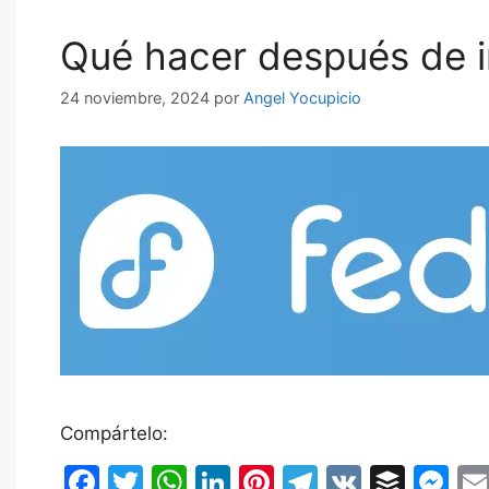
Qué hacer después de i
24 noviembre, 2024
por
Angel Yocupicio
Compártelo:
F
T
W
Li
Pi
T
V
B
M