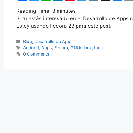
a
w
h
n
nt
el
K
uf
e
Reading Time:
8
minutes
c
itt
at
k
er
e
fe
s
Si tu estás interesado en el Desarrollo de Apps c
e
er
s
e
e
gr
r
s
Estoy usando Fedora 28 para este post.
b
A
dI
st
a
e
o
p
n
m
n
Categorías
Blog
,
Desarrollo de Apps
Etiquetas
Android
,
Apps
,
Fedora
,
GNU/Linux
,
Ionic
o
p
g
0 Comments
k
er