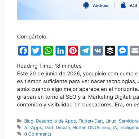
Compártelo:
F
T
W
Li
Pi
T
V
B
M
a
w
h
n
nt
el
K
uf
e
Reading Time:
18
minutes
c
itt
at
k
er
e
fe
s
Este 20 de junio de 2026, yocupicio.com cumple 
e
er
s
e
e
gr
r
s
es tiempo suficiente para ver nacer tecnologías,
b
A
dI
st
a
e
atrás cuando algo mejor aparece en el horizonte
giraban en torno al SEO y al Marketing Digital: p
o
p
n
m
n
contenido y visibilidad en buscadores. Era, en e
o
p
g
k
er
Categorías
Blog
,
Desarrollo de Apps
,
Flutter+Dart
,
Linux
,
Servidore
Etiquetas
AI
,
Apps
,
Dart
,
Debian
,
Flutter
,
GNU/Linux
,
IA
,
Inteligenc
0 Comments