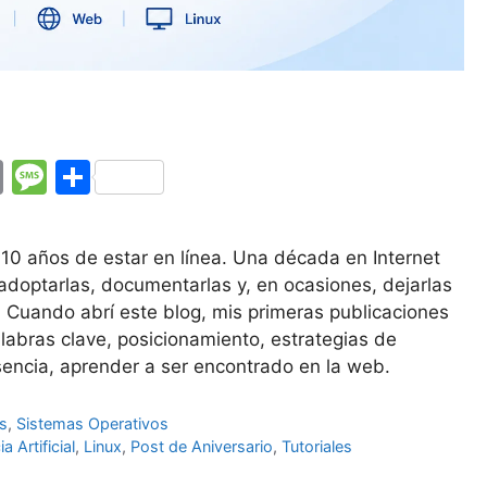
E
M
C
m
e
o
ai
s
m
10 años de estar en línea. Una década en Internet
l
s
p
 adoptarlas, documentarlas y, en ocasiones, dejarlas
a
ar
. Cuando abrí este blog, mis primeras publicaciones
alabras clave, posicionamiento, estrategias de
g
tir
sencia, aprender a ser encontrado en la web.
e
s
,
Sistemas Operativos
ia Artificial
,
Linux
,
Post de Aniversario
,
Tutoriales