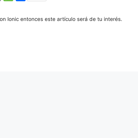
m
e
o
ai
s
m
on Ionic entonces este artículo será de tu interés.
l
s
p
a
ar
g
tir
e