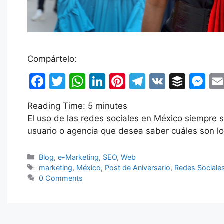
Compártelo:
F
T
W
Li
Pi
T
V
B
M
a
w
h
n
nt
el
K
uf
e
Reading Time:
5
minutes
c
itt
at
k
er
e
fe
s
El uso de las redes sociales en México siempre 
e
er
s
e
e
gr
r
s
usuario o agencia que desea saber cuáles son lo
b
A
dI
st
a
e
o
p
n
m
n
Categorías
Blog
,
e-Marketing
,
SEO
,
Web
Etiquetas
marketing
,
México
,
Post de Aniversario
,
Redes Sociale
o
p
g
0 Comments
k
er