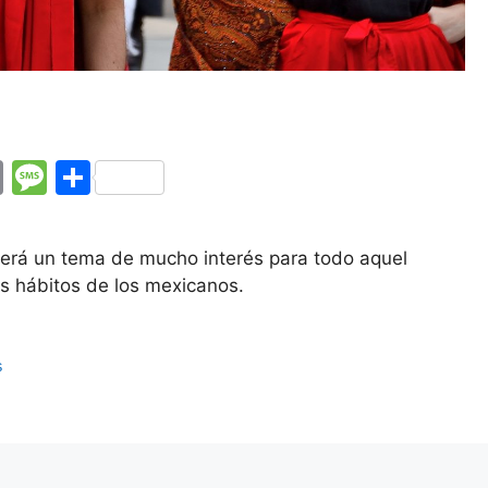
E
M
C
m
e
o
ai
s
m
será un tema de mucho interés para todo aquel
l
s
p
s hábitos de los mexicanos.
a
ar
g
tir
s
e