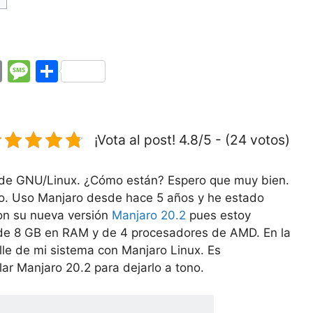
E
M
C
m
e
o
ai
s
m
l
s
p
¡Vota al post! 4.8/5 - (24 votos)
a
ar
g
tir
 de GNU/Linux. ¿Cómo están? Espero que muy bien.
tro. Uso Manjaro desde hace 5 años y he estado
e
con su nueva versión
Manjaro 20.2
pues estoy
de 8 GB en RAM y de 4 procesadores de AMD. En la
lle de mi sistema con Manjaro Linux. Es
ar Manjaro 20.2 para dejarlo a tono.