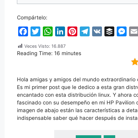
Compártelo:
F
T
W
Li
Pi
T
V
B
M
a
w
h
n
nt
el
K
uf
e
Veces Visto:
16.887
c
itt
at
k
er
e
fe
s
Reading Time:
16
minutes
e
er
s
e
e
gr
r
s
b
A
dI
st
a
e
o
p
n
m
n
Hola amigas y amigos del mundo extraordinario
Es mi primer post que le dedico a esta gran dis
o
p
g
encantado con esta distribución linux. Y ahora 
k
er
fascinado con su desempeño en mi HP Pavilion 
imagen de abajo están las características a deta
indispensable saber qué hacer después de instal