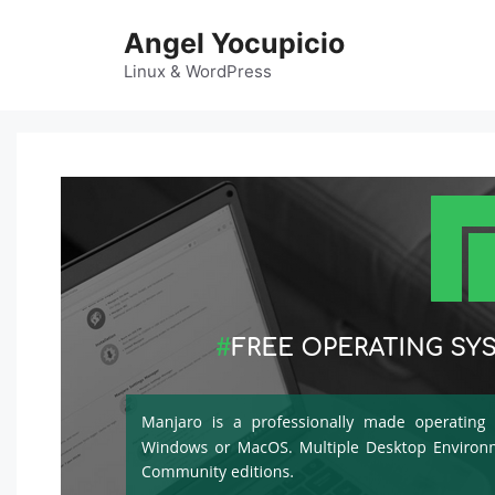
Saltar
Angel Yocupicio
al
contenido
Linux & WordPress