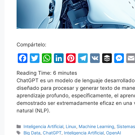
Compártelo:
F
T
W
Li
Pi
T
V
B
M
a
w
h
n
nt
el
K
uf
e
Reading Time:
6
minutes
c
itt
at
k
er
e
fe
s
ChatGPT es un modelo de lenguaje desarrollado 
e
er
s
e
e
gr
r
s
diseñado para procesar y generar texto de manera
b
A
dI
st
a
e
aprendizaje profundo, específicamente, el apre
demostrado ser extremadamente eficaz en una v
o
p
n
m
n
natural (NLP).
o
p
g
k
er
Categorías
Inteligencia Artificial
,
Linux
,
Machine Learning
,
Sistemas
Etiquetas
Big Data
,
ChatGPT
,
Inteligencia Artificial
,
OpenAI