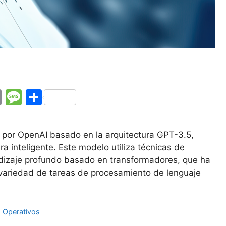
E
M
C
m
e
o
ai
s
m
por OpenAI basado en la arquitectura GPT-3.5,
l
s
p
 inteligente. Este modelo utiliza técnicas de
a
ar
ndizaje profundo basado en transformadores, que ha
ariedad de tareas de procesamiento de lenguaje
g
tir
e
 Operativos