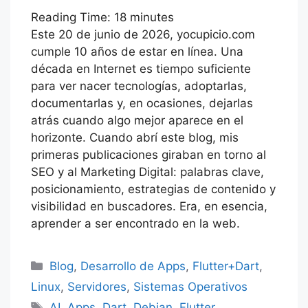
c
itt
at
k
er
e
fe
e
m
e
o
Reading Time:
e
er
s
18
minutes
e
e
gr
r
s
ai
s
m
Este 20 de junio de 2026, yocupicio.com
b
A
dI
st
a
s
l
s
p
cumple 10 años de estar en línea. Una
o
p
n
m
e
a
ar
década en Internet es tiempo suficiente
o
p
para ver nacer tecnologías, adoptarlas,
n
g
tir
documentarlas y, en ocasiones, dejarlas
k
g
e
atrás cuando algo mejor aparece en el
er
horizonte. Cuando abrí este blog, mis
primeras publicaciones giraban en torno al
SEO y al Marketing Digital: palabras clave,
posicionamiento, estrategias de contenido y
visibilidad en buscadores. Era, en esencia,
aprender a ser encontrado en la web.
Categorías
Blog
,
Desarrollo de Apps
,
Flutter+Dart
,
Linux
,
Servidores
,
Sistemas Operativos
Etiquetas
AI
,
Apps
,
Dart
,
Debian
,
Flutter
,