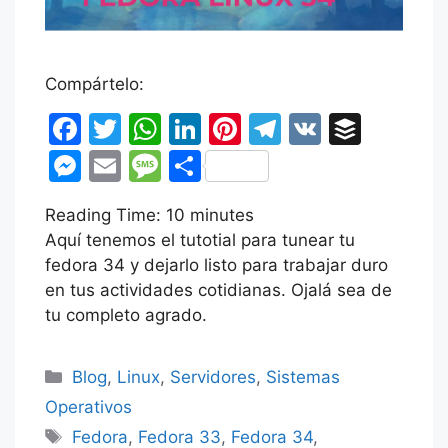
Compártelo:
F
T
W
Li
Pi
T
V
B
a
w
h
n
nt
el
K
uf
M
E
M
C
c
itt
at
k
er
e
fe
e
m
e
o
Reading Time:
e
er
s
10
minutes
e
e
gr
r
s
ai
s
m
Aquí tenemos el tutotial para tunear tu
b
A
dI
st
a
s
l
s
p
fedora 34 y dejarlo listo para trabajar duro
o
p
n
m
e
a
ar
en tus actividades cotidianas. Ojalá sea de
o
p
tu completo agrado.
n
g
tir
k
g
e
Categorías
Blog
,
Linux
,
Servidores
,
Sistemas
er
Operativos
Etiquetas
Fedora
,
Fedora 33
,
Fedora 34
,