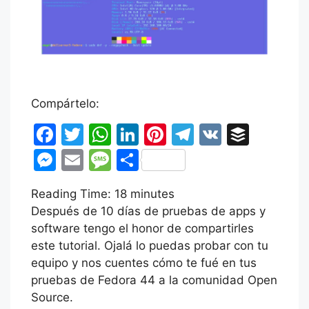
Compártelo:
F
T
W
Li
Pi
T
V
B
a
w
h
n
nt
el
K
uf
M
E
M
C
c
itt
at
k
er
e
fe
e
m
e
o
Reading Time:
e
er
s
18
minutes
e
e
gr
r
s
ai
s
m
Después de 10 días de pruebas de apps y
b
A
dI
st
a
s
l
s
p
software tengo el honor de compartirles
o
p
n
m
e
a
ar
este tutorial. Ojalá lo puedas probar con tu
o
p
equipo y nos cuentes cómo te fué en tus
n
g
tir
pruebas de Fedora 44 a la comunidad Open
k
g
e
Source.