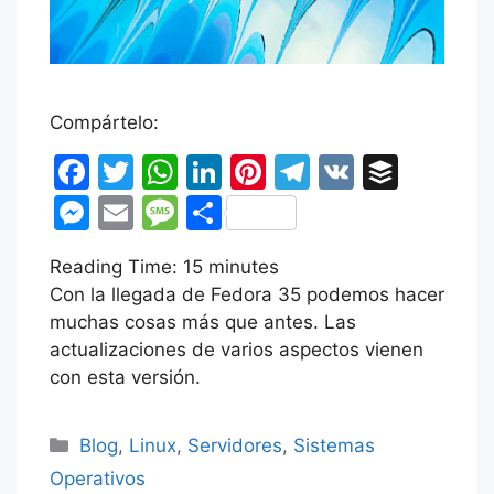
Compártelo:
F
T
W
Li
Pi
T
V
B
a
w
h
n
nt
el
K
uf
M
E
M
C
c
itt
at
k
er
e
fe
e
m
e
o
Reading Time:
e
er
s
15
minutes
e
e
gr
r
s
ai
s
m
Con la llegada de Fedora 35 podemos hacer
b
A
dI
st
a
s
l
s
p
muchas cosas más que antes. Las
o
p
n
m
e
a
ar
actualizaciones de varios aspectos vienen
o
p
con esta versión.
n
g
tir
k
g
e
Categorías
Blog
,
Linux
,
Servidores
,
Sistemas
er
Operativos