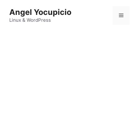
Saltar
Angel Yocupicio
al
Menú
contenido
Linux & WordPress