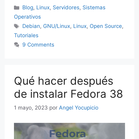
g
e
Categorías
Blog
,
Linux
,
Servidores
,
Sistemas
er
Operativos
Etiquetas
Debian
,
GNU/Linux
,
Linux
,
Open Source
,
Tutoriales
9 Comments
Qué hacer después
de instalar Fedora 38
1 mayo, 2023
por
Angel Yocupicio