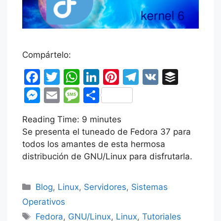
Compártelo:
F
T
W
Li
Pi
T
V
B
a
w
h
n
nt
el
K
uf
M
E
M
C
c
itt
at
k
er
e
fe
e
m
e
o
Reading Time:
e
er
s
9
minutes
e
e
gr
r
s
ai
s
m
Se presenta el tuneado de Fedora 37 para
b
A
dI
st
a
s
l
s
p
todos los amantes de esta hermosa
o
p
n
m
e
a
ar
distribución de GNU/Linux para disfrutarla.
o
p
n
g
tir
k
Categorías
g
e
Blog
,
Linux
,
Servidores
,
Sistemas
er
Operativos
Etiquetas
Fedora
,
GNU/Linux
,
Linux
,
Tutoriales