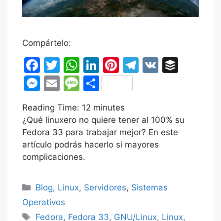
Compártelo:
F
T
W
Li
Pi
T
V
B
a
w
h
n
nt
el
K
uf
M
E
M
C
c
itt
at
k
er
e
fe
e
m
e
o
Reading Time:
e
er
s
12
minutes
e
e
gr
r
s
ai
s
m
¿Qué linuxero no quiere tener al 100% su
b
A
dI
st
a
s
l
s
p
Fedora 33 para trabajar mejor? En este
o
p
n
m
e
a
ar
artículo podrás hacerlo si mayores
o
p
complicaciones.
n
g
tir
k
g
e
Categorías
Blog
,
Linux
,
Servidores
,
Sistemas
er
Operativos
Etiquetas
Fedora
,
Fedora 33
,
GNU/Linux
,
Linux
,