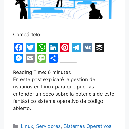
Compártelo:
F
T
W
Li
Pi
T
V
B
a
w
h
n
nt
el
K
uf
M
E
M
C
c
itt
at
k
er
e
fe
e
m
e
o
Reading Time:
e
er
s
6
minutes
e
e
gr
r
s
ai
s
m
En este post explicaré la gestión de
b
A
dI
st
a
s
l
s
p
usuarios en Linux para que puedas
o
p
n
m
e
a
ar
entender un poco sobre la potencia de este
o
p
fantástico sistema operativo de código
n
g
tir
abierto.
k
g
e
er
Categorías
Linux
,
Servidores
,
Sistemas Operativos