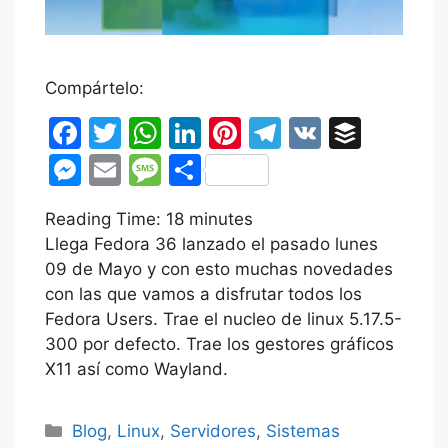
Compártelo:
F
T
W
Li
Pi
T
V
B
a
w
h
n
nt
el
K
uf
M
E
M
C
c
itt
at
k
er
e
fe
e
m
e
o
Reading Time:
e
er
s
18
minutes
e
e
gr
r
s
ai
s
m
Llega Fedora 36 lanzado el pasado lunes
b
A
dI
st
a
s
l
s
p
09 de Mayo y con esto muchas novedades
o
p
n
m
e
a
ar
con las que vamos a disfrutar todos los
o
p
Fedora Users. Trae el nucleo de linux 5.17.5-
n
g
tir
300 por defecto. Trae los gestores gráficos
k
g
e
X11 así como Wayland.
er
Categorías
Blog
,
Linux
,
Servidores
,
Sistemas