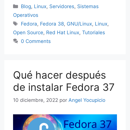
er
Categorías
Blog
,
Linux
,
Servidores
,
Sistemas
Operativos
Etiquetas
Fedora
,
Fedora 38
,
GNU/Linux
,
Linux
,
Open Source
,
Red Hat Linux
,
Tutoriales
0 Comments
Qué hacer después
de instalar Fedora 37
10 diciembre, 2022
por
Angel Yocupicio