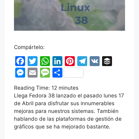
Compártelo:
F
T
W
Li
Pi
T
V
B
a
w
h
n
nt
el
K
uf
M
E
M
C
c
itt
at
k
er
e
fe
e
m
e
o
Reading Time:
e
er
s
12
minutes
e
e
gr
r
s
ai
s
m
Llega Fedora 38 lanzado el pasado lunes 17
b
A
dI
st
a
s
l
s
p
de Abril para disfrutar sus innumerables
o
p
n
m
e
a
ar
mejoras para nuestros sistemas. También
o
p
hablando de las plataformas de gestión de
n
g
tir
gráficos que se ha mejorado bastante.
k
g
e