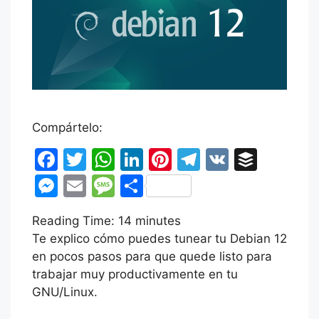
Compártelo:
F
T
W
Li
Pi
T
V
B
a
w
h
n
nt
el
K
uf
M
E
M
C
c
itt
at
k
er
e
fe
e
m
e
o
Reading Time:
e
er
s
14
minutes
e
e
gr
r
s
ai
s
m
Te explico cómo puedes tunear tu Debian 12
b
A
dI
st
a
s
l
s
p
en pocos pasos para que quede listo para
o
p
n
m
e
a
ar
trabajar muy productivamente en tu
o
p
GNU/Linux.
n
g
tir
k