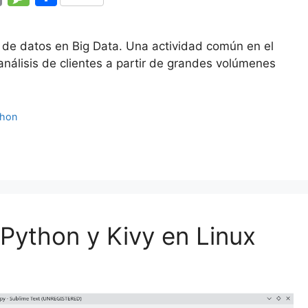
m
e
o
ai
s
m
 de datos en Big Data. Una actividad común en el
l
s
p
 análisis de clientes a partir de grandes volúmenes
a
ar
g
tir
thon
e
Python y Kivy en Linux