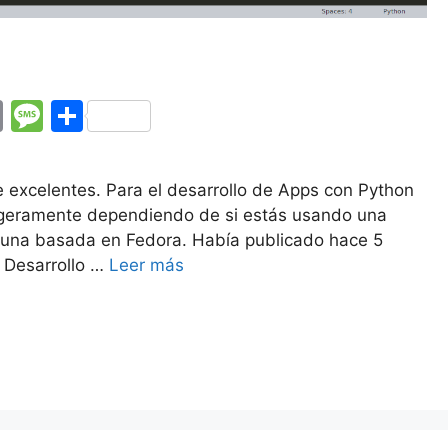
E
M
C
m
e
o
ai
s
m
excelentes. Para el desarrollo de Apps con Python
l
s
p
a ligeramente dependiendo de si estás usando una
a
ar
 una basada en Fedora. Había publicado hace 5
l Desarrollo …
Leer más
g
tir
e