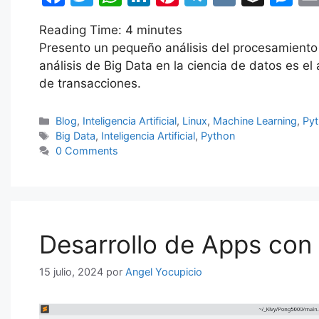
a
w
h
n
nt
el
K
uf
e
Reading Time:
4
minutes
c
itt
at
k
er
e
fe
s
Presento un pequeño análisis del procesamiento
e
er
s
e
e
gr
r
s
análisis de Big Data en la ciencia de datos es el
b
A
dI
st
a
e
de transacciones.
o
p
n
m
n
Categorías
Blog
,
Inteligencia Artificial
,
Linux
,
Machine Learning
,
Py
o
p
g
Etiquetas
Big Data
,
Inteligencia Artificial
,
Python
k
er
0 Comments
Desarrollo de Apps con 
15 julio, 2024
por
Angel Yocupicio