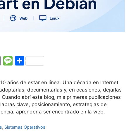
E
M
C
m
e
o
ai
s
m
10 años de estar en línea. Una década en Internet
l
s
p
 adoptarlas, documentarlas y, en ocasiones, dejarlas
a
ar
. Cuando abrí este blog, mis primeras publicaciones
alabras clave, posicionamiento, estrategias de
g
tir
sencia, aprender a ser encontrado en la web.
e
s
,
Sistemas Operativos