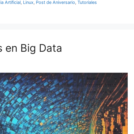
ia Artificial
,
Linux
,
Post de Aniversario
,
Tutoriales
 en Big Data