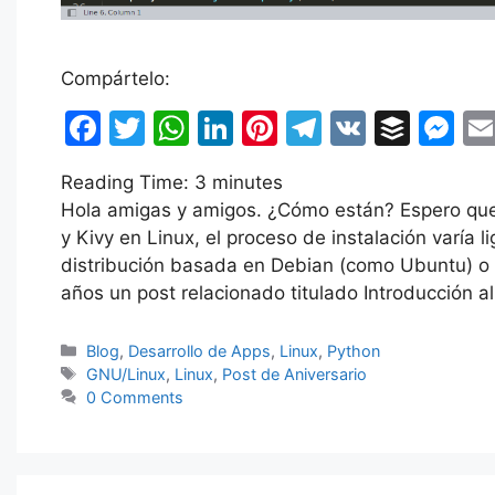
Compártelo:
F
T
W
Li
Pi
T
V
B
M
a
w
h
n
nt
el
K
uf
e
Reading Time:
3
minutes
c
itt
at
k
er
e
fe
s
Hola amigas y amigos. ¿Cómo están? Espero que 
e
er
s
e
e
gr
r
s
y Kivy en Linux, el proceso de instalación varí
b
A
dI
st
a
e
distribución basada en Debian (como Ubuntu) o
años un post relacionado titulado Introducción a
o
p
n
m
n
o
p
g
Categorías
Blog
,
Desarrollo de Apps
,
Linux
,
Python
k
er
Etiquetas
GNU/Linux
,
Linux
,
Post de Aniversario
0 Comments