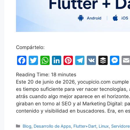
Compártelo:
F
T
W
Li
Pi
T
V
B
M
a
w
h
n
nt
el
K
uf
e
Reading Time:
18
minutes
c
itt
at
k
er
e
fe
s
Este 20 de junio de 2026, yocupicio.com cumple 
e
er
s
e
e
gr
r
s
es tiempo suficiente para ver nacer tecnologías,
b
A
dI
st
a
e
atrás cuando algo mejor aparece en el horizonte
giraban en torno al SEO y al Marketing Digital: p
o
p
n
m
n
contenido y visibilidad en buscadores. Era, en e
o
p
g
k
er
Categorías
Blog
,
Desarrollo de Apps
,
Flutter+Dart
,
Linux
,
Servidore