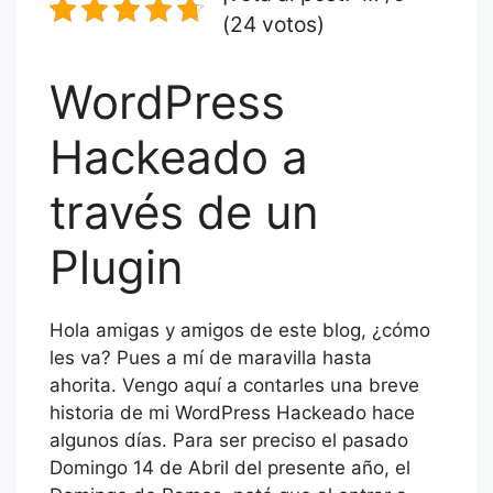
o
p
n
m
e
a
ar
(24 votos)
o
p
n
g
tir
k
g
e
WordPress
er
Hackeado a
través de un
Plugin
Hola amigas y amigos de este blog, ¿cómo
les va? Pues a mí de maravilla hasta
ahorita. Vengo aquí a contarles una breve
historia de mi WordPress Hackeado hace
algunos días. Para ser preciso el pasado
Domingo 14 de Abril del presente año, el