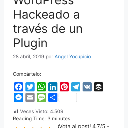
Hackeado a
través de un
Plugin
28 abril, 2019
por
Angel Yocupicio
Compártelo:
F
T
W
Li
Pi
T
V
B
a
w
h
n
nt
el
K
uf
M
E
M
C
c
itt
at
k
er
e
fe
e
m
e
o
Veces Visto:
e
er
s
4.509
e
e
gr
r
s
ai
s
m
Reading Time:
3
minutes
b
A
dI
st
a
s
l
s
p
¡Vota al post! 4.7/5 -