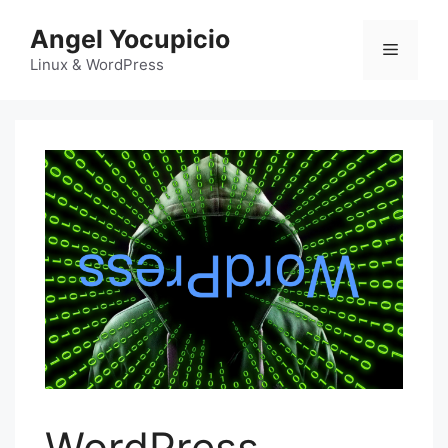
Saltar
Angel Yocupicio
al
Menú
contenido
Linux & WordPress
WordPress