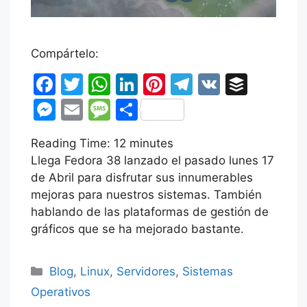
Compártelo:
F
T
W
Li
Pi
T
V
B
a
w
h
n
nt
el
K
uf
M
E
M
C
c
itt
at
k
er
e
fe
e
m
e
o
Reading Time:
e
er
s
12
minutes
e
e
gr
r
s
ai
s
m
Llega Fedora 38 lanzado el pasado lunes 17
b
A
dI
st
a
s
l
s
p
de Abril para disfrutar sus innumerables
o
p
n
m
e
a
ar
mejoras para nuestros sistemas. También
o
p
hablando de las plataformas de gestión de
n
g
tir
gráficos que se ha mejorado bastante.
k
g
e
er
Categorías
Blog
,
Linux
,
Servidores
,
Sistemas
Operativos