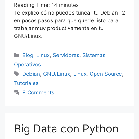
Reading Time:
e
er
s
14
minutes
e
e
gr
r
s
ai
s
m
Te explico cómo puedes tunear tu Debian 12
b
A
dI
st
a
s
l
s
p
en pocos pasos para que quede listo para
o
p
n
m
e
a
ar
trabajar muy productivamente en tu
o
p
GNU/Linux.
n
g
tir
k
g
e
Categorías
Blog
,
Linux
,
Servidores
,
Sistemas
er
Operativos
Etiquetas
Debian
,
GNU/Linux
,
Linux
,
Open Source
,
Tutoriales
9 Comments
Big Data con Python