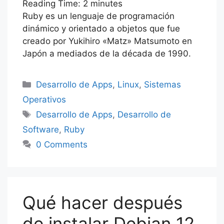
Reading Time:
e
er
s
2
minutes
e
e
gr
r
s
ai
s
m
Ruby es un lenguaje de programación
b
A
dI
st
a
s
l
s
p
dinámico y orientado a objetos que fue
o
p
n
m
e
a
ar
creado por Yukihiro «Matz» Matsumoto en
o
p
Japón a mediados de la década de 1990.
n
g
tir
k
g
e
Categorías
Desarrollo de Apps
,
Linux
,
Sistemas
er
Operativos
Etiquetas
Desarrollo de Apps
,
Desarrollo de
Software
,
Ruby
0 Comments
Qué hacer después
de instalar Debian 12