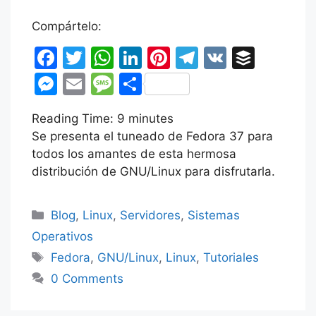
Compártelo:
F
T
W
Li
Pi
T
V
B
a
w
h
n
nt
el
K
uf
M
E
M
C
c
itt
at
k
er
e
fe
e
m
e
o
Reading Time:
e
er
s
9
minutes
e
e
gr
r
s
ai
s
m
Se presenta el tuneado de Fedora 37 para
b
A
dI
st
a
s
l
s
p
todos los amantes de esta hermosa
o
p
n
m
e
a
ar
distribución de GNU/Linux para disfrutarla.
o
p
n
g
tir
k
Categorías
g
e
Blog
,
Linux
,
Servidores
,
Sistemas
er
Operativos
Etiquetas
Fedora
,
GNU/Linux
,
Linux
,
Tutoriales
0 Comments