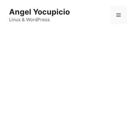
Saltar
Angel Yocupicio
al
Menú
contenido
Linux & WordPress