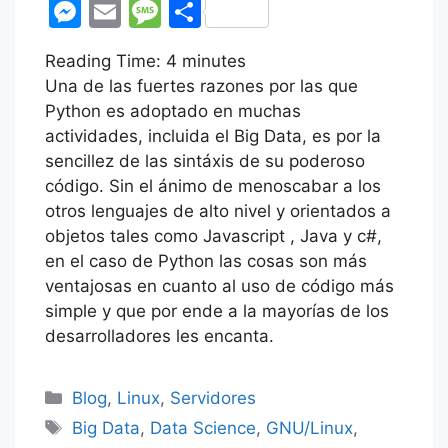
a
w
h
n
nt
el
K
uf
M
E
M
C
c
itt
at
k
er
e
fe
e
m
e
o
Reading Time:
e
er
s
4
minutes
e
e
gr
r
s
ai
s
m
Una de las fuertes razones por las que
b
A
dI
st
a
s
l
s
p
Python es adoptado en muchas
o
p
n
m
e
a
ar
actividades, incluida el Big Data, es por la
o
p
sencillez de las sintáxis de su poderoso
n
g
tir
código. Sin el ánimo de menoscabar a los
k
g
e
otros lenguajes de alto nivel y orientados a
er
objetos tales como Javascript , Java y c#,
en el caso de Python las cosas son más
ventajosas en cuanto al uso de código más
simple y que por ende a la mayorías de los
desarrolladores les encanta.
Categorías
Blog
,
Linux
,
Servidores
Etiquetas
Big Data
,
Data Science
,
GNU/Linux
,