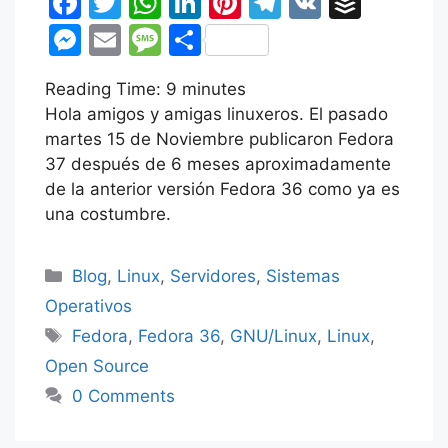
F
T
W
Li
Pi
T
V
B
a
w
h
n
nt
el
K
uf
M
E
M
C
c
itt
at
k
er
e
fe
e
m
e
o
Reading Time:
e
er
s
9
minutes
e
e
gr
r
s
ai
s
m
Hola amigos y amigas linuxeros. El pasado
b
A
dI
st
a
s
l
s
p
martes 15 de Noviembre publicaron Fedora
o
p
n
m
e
a
ar
37 después de 6 meses aproximadamente
o
p
de la anterior versión Fedora 36 como ya es
n
g
tir
una costumbre.
k
g
e
er
Categorías
Blog
,
Linux
,
Servidores
,
Sistemas
Operativos
Etiquetas
Fedora
,
Fedora 36
,
GNU/Linux
,
Linux
,
Open Source
0 Comments