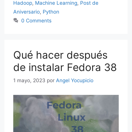
Hadoop
,
Machine Learning
,
Post de
Aniversario
,
Python
0 Comments
Qué hacer después
de instalar Fedora 38
1 mayo, 2023
por
Angel Yocupicio