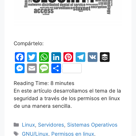
Compártelo:
F
T
W
Li
Pi
T
V
B
a
w
h
n
nt
el
K
uf
M
E
M
C
c
itt
at
k
er
e
fe
e
m
e
o
Reading Time:
e
er
s
8
minutes
e
e
gr
r
s
ai
s
m
En este artículo desarrollamos el tema de la
b
A
dI
st
a
s
l
s
p
seguridad a través de los permisos en linux
o
p
n
m
e
a
ar
de una manera sencilla.
o
p
n
g
tir
k
Categorías
g
e
Linux
,
Servidores
,
Sistemas Operativos
Etiquetas
GNU/Linux
,
Permisos en linux
,