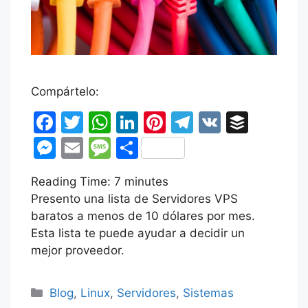
Compártelo:
F
T
W
Li
Pi
T
V
B
a
w
h
n
nt
el
K
uf
M
E
M
C
c
itt
at
k
er
e
fe
e
m
e
o
Reading Time:
e
er
s
7
minutes
e
e
gr
r
s
ai
s
m
Presento una lista de Servidores VPS
b
A
dI
st
a
s
l
s
p
baratos a menos de 10 dólares por mes.
o
p
n
m
e
a
ar
Esta lista te puede ayudar a decidir un
o
p
mejor proveedor.
n
g
tir
k
g
e
Categorías
Blog
,
Linux
,
Servidores
,
Sistemas
er