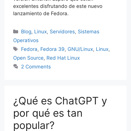
o
p
n
g
tir
excelentes disfrutando de este nuevo
k
g
e
lanzamiento de Fedora.
er
Categorías
Blog
,
Linux
,
Servidores
,
Sistemas
Operativos
Etiquetas
Fedora
,
Fedora 39
,
GNU/Linux
,
Linux
,
Open Source
,
Red Hat Linux
2 Comments
¿Qué es ChatGPT y
por qué es tan
popular?