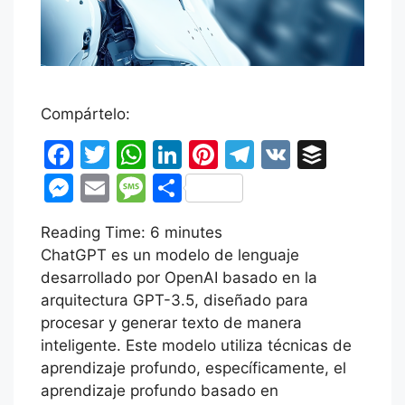
Compártelo:
F
T
W
Li
Pi
T
V
B
a
w
h
n
nt
el
K
uf
M
E
M
C
c
itt
at
k
er
e
fe
e
m
e
o
Reading Time:
e
er
s
6
minutes
e
e
gr
r
s
ai
s
m
ChatGPT es un modelo de lenguaje
b
A
dI
st
a
s
l
s
p
desarrollado por OpenAI basado en la
o
p
n
m
e
a
ar
arquitectura GPT-3.5, diseñado para
o
p
procesar y generar texto de manera
n
g
tir
inteligente. Este modelo utiliza técnicas de
k
g
e
aprendizaje profundo, específicamente, el
er
aprendizaje profundo basado en