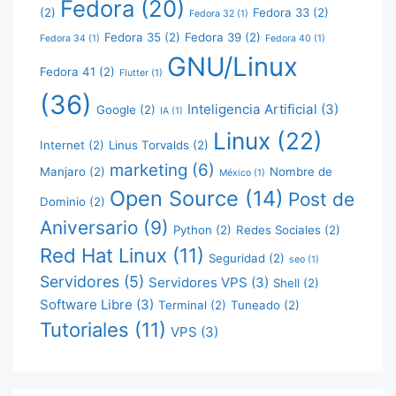
Fedora
(20)
(2)
Fedora 33
(2)
Fedora 32
(1)
Fedora 35
(2)
Fedora 39
(2)
Fedora 34
(1)
Fedora 40
(1)
GNU/Linux
Fedora 41
(2)
Flutter
(1)
(36)
Inteligencia Artificial
(3)
Google
(2)
IA
(1)
Linux
(22)
Internet
(2)
Linus Torvalds
(2)
marketing
(6)
Manjaro
(2)
Nombre de
México
(1)
Open Source
(14)
Post de
Dominio
(2)
Aniversario
(9)
Python
(2)
Redes Sociales
(2)
Red Hat Linux
(11)
Seguridad
(2)
seo
(1)
Servidores
(5)
Servidores VPS
(3)
Shell
(2)
Software Libre
(3)
Terminal
(2)
Tuneado
(2)
Tutoriales
(11)
VPS
(3)