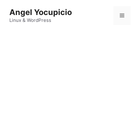
Saltar
Angel Yocupicio
al
Menú
contenido
Linux & WordPress