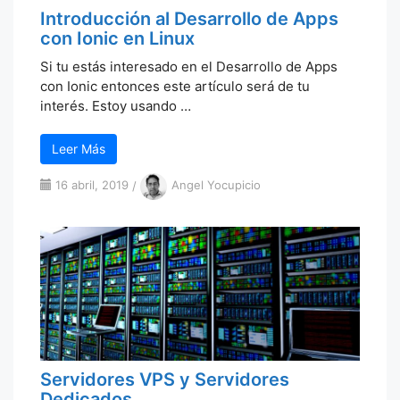
Introducción al Desarrollo de Apps
con Ionic en Linux
Si tu estás interesado en el Desarrollo de Apps
con Ionic entonces este artículo será de tu
interés. Estoy usando …
Leer Más
16 abril, 2019
/
Angel Yocupicio
Servidores VPS y Servidores
Dedicados