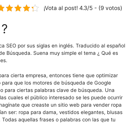
l
s
p
¡Vota al post! 4.3/5 - (9 votos)
a
ar
g
tir
 ?
e
ca SEO por sus siglas en inglés. Traducido al español
 de Búsqueda. Suena muy simple el tema ¿ Qué es
es.
ara cierta empresa, entonces tiene que optimizar
Esto para que los motores de búsqueda de Google
io para ciertas palabras clave de búsqueda. Una
las cuales el público interesado se les puede ocurrir
 imagínate que creaste un sitio web para vender ropa
ían ser: ropa para dama, vestidos elegantes, blusas
 Todas aquellas frases o palabras con las que tu