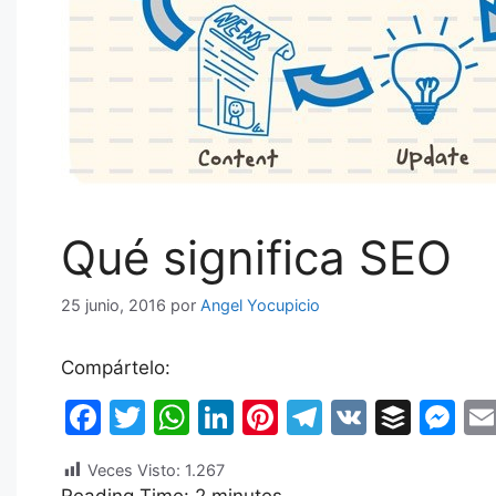
Qué significa SEO
25 junio, 2016
por
Angel Yocupicio
Compártelo:
F
T
W
Li
Pi
T
V
B
M
a
w
h
n
nt
el
K
uf
e
Veces Visto:
1.267
c
itt
at
k
er
e
fe
s