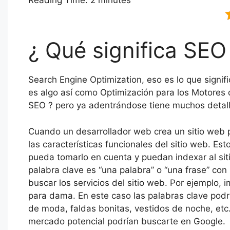
Reading Time:
2
minutes
e
er
s
e
e
gr
r
s
b
A
dI
st
a
e
o
p
n
m
n
¿ Qué significa SEO
o
p
g
k
er
Search Engine Optimization, eso es lo que signifi
es algo así como Optimización para los Motores
SEO ? pero ya adentrándose tiene muchos detall
Cuando un desarrollador web crea un sitio web p
las características funcionales del sitio web. 
pueda tomarlo en cuenta y puedan indexar al sit
palabra clave es “una palabra” o “una frase” con 
buscar los servicios del sitio web. Por ejemplo,
para dama. En este caso las palabras clave podr
de moda, faldas bonitas, vestidos de noche, etc.
mercado potencial podrían buscarte en Google.