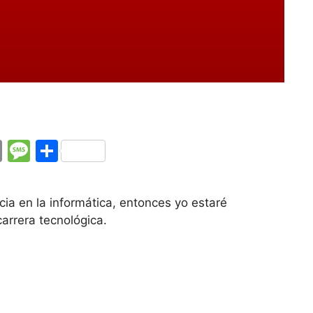
E
M
C
m
e
o
ai
s
m
ia en la informática, entonces yo estaré
l
s
p
arrera tecnológica.
a
ar
g
tir
e